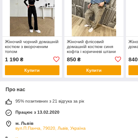
Жіночий чорний домашній
Жіночий флісовий
Жіно
костюм з вкороченим
домашній костюм синя
дома
топом
кофта і коричневі штани
1 190
850
840
₴
₴
Купити
Купити
Про нас
95% позитивних з 21 відгука за рік
Працює з 13.02.2020
м. Львів
вул.П.Панча, 79020, Львів, Україна