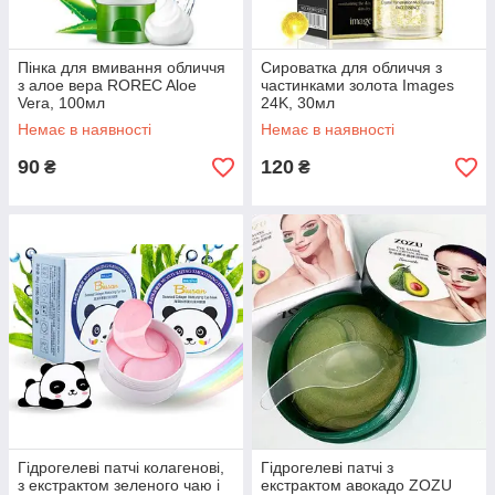
Пінка для вмивання обличчя
Сироватка для обличчя з
з алое вера ROREC Aloe
частинками золота Images
Vera, 100мл
24K, 30мл
Немає в наявності
Немає в наявності
90
120
₴
₴
Гідрогелеві патчі колагенові,
Гідрогелеві патчі з
з екстрактом зеленого чаю і
екстрактом авокадо ZOZU