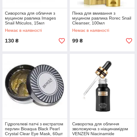
Сиворотка для обличчя з
Пінка для вмивання з
муцином равлика Images
муцином равлика Rorec Snail
Snail Mticulos, 15мл
Cleanser, 100мл
Немає в наявності
Немає в наявності
130
99
₴
₴
Гідрогелеві патчі з екстратом
Сиворотка для обличчя
перлин Bioaqua Black Pearl
зволожуюча з ніацинамідом
Crystal Clear Eye Mask, 60шт
VENZEN Niacinamide