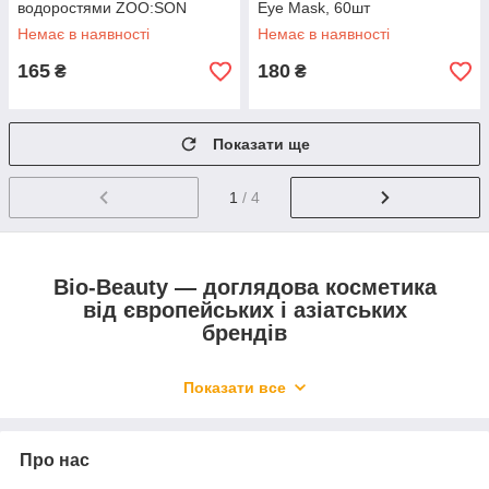
водоростями ZOO:SON
Eye Mask, 60шт
Collagen Seaweed Eye Mask,
Немає в наявності
Немає в наявності
60шт
165
180
₴
₴
Показати ще
1
/ 4
Bio-Beauty — доглядова косметика
від європейських і азіатських
брендів
Показати все
Постійно нарощуємо номенклатуру і
розширюємо асортимент пропонованих
товарів.
Про нас
Є власний склад, що дозволяє