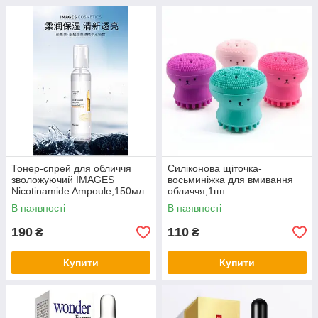
Тонер-спрей для обличчя
Силіконова щіточка-
зволожуючий IMAGES
восьминіжка для вмивання
Niсotinаmide Ampoule,150мл
обличчя,1шт
В наявності
В наявності
190
110
₴
₴
Купити
Купити