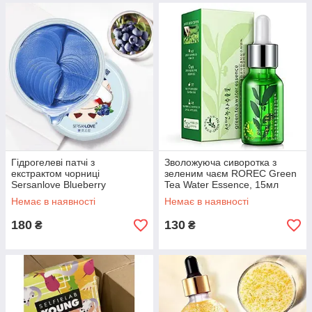
Гідрогелеві патчі з
Зволожуюча сиворотка з
екстрактом чорниці
зеленим чаєм ROREC Green
Sersanlove Blueberry
Tea Water Essence, 15мл
Nourishing Eye Mask, 60шт
Немає в наявності
Немає в наявності
180
130
₴
₴