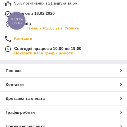
забезпечити постійну наявність косметики
95% позитивних з 21 відгука за рік
і її швидку відправку.
Працює з 13.02.2020
Допомагаємо обрати відповідні для вас
КНОПКА
засоби, даємо корисні поради по догляду
ЗВ'ЯЗКУ
м. Львів
за шкірою.
вул.П.Панча, 79020, Львів, Україна
Відправка Новою Поштою та Укрпоштою.
Контакти
Сьогодні працює з 10:00 до 19:00
Показати весь графік роботи
Самостійно використовуємо пропоновану
косметику, тому впевнені в її високій
якості.
Про нас
Нашим клієнтам доступні різні форми
оплати, при цьому мінімальної суми
Контакти
замовлення немає.
Доставка та оплата
Наш асторимент
Графік роботи
Повна версія сайту