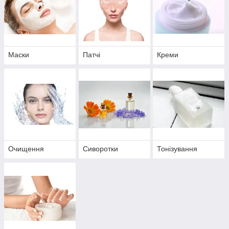
Маски
Патчі
Креми
Очищення
Сиворотки
Тонізування