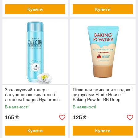
Купити
Купити
Зволожуючий тонер з
Пінка для вмивання з содою і
гіалуроновою кислотою і
цитрусами Etude House
лотосом Images Hyaloronic
Baking Powder BB Deep
Acid Toner, 130мл
Cleansing Foam, 30мл
В наявності
В наявності
165
125
₴
₴
Купити
Купити