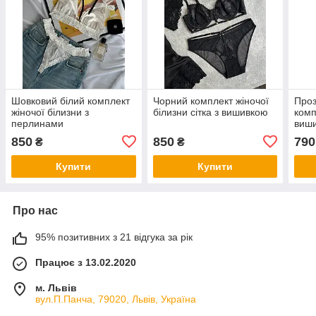
Шовковий білий комплект
Чорний комплект жіночої
Про
жіночої білизни з
білизни сітка з вишивкою
комп
перлинами
виш
850
850
790
₴
₴
Купити
Купити
Про нас
95% позитивних з 21 відгука за рік
Працює з 13.02.2020
м. Львів
вул.П.Панча, 79020, Львів, Україна