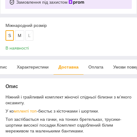
Замовлення під захистом
Міжнародний розмір
S
M
L
В наявності
пис
Характеристики
Доставка
Оплата
Умови пове
Опис
Ніжний і грайливий комплект жіночої спідньої білизни з мʼякого
оксамиту.
У ко
мплекті топ
-бюстьє з кісточками і шортики.
Топ застібається на гачки, на тонких бретельках, трусики-
шортики високої посадки.Комплект оздоблений білим
мереживом та маленькими бантиками.