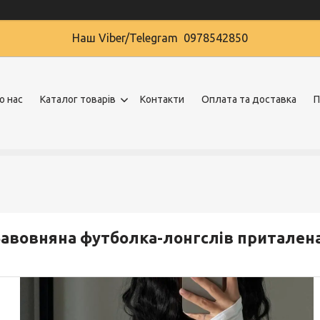
Наш Viber/Telegram 0978542850
о нас
Каталог товарів
Контакти
Оплата та доставка
П
авовняна футболка-лонгслів приталена