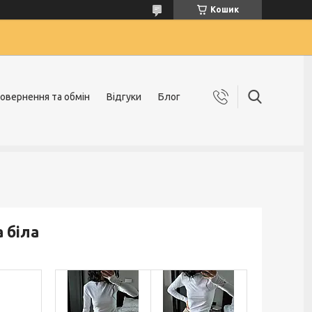
Кошик
овернення та обмін
Відгуки
Блог
 біла