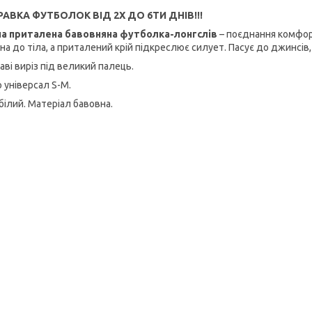
РАВКА ФУТБОЛОК ВІД 2Х ДО 6ТИ ДНІВ!!!
а приталена бавовняна футболка-лонгслів
– поєднання комфорт
на до тіла, а приталений крій підкреслює силует. Пасує до джинсів,
аві виріз під великий палець.
 універсал S-М.
білий. Матеріал бавовна.