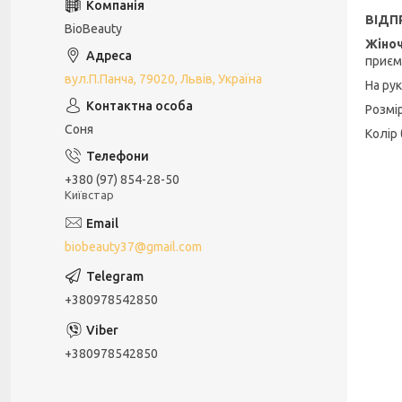
ВІДП
BioBeauty
Жіноч
приєм
вул.П.Панча, 79020, Львів, Україна
На рук
Розмір
Соня
Колір 
+380 (97) 854-28-50
Київстар
biobeauty37@gmail.com
+380978542850
+380978542850