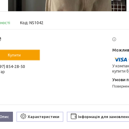
вності
Код:
NS1042
₴
Купити
У компан
97) 854-28-50
купити б
тар
поверне
Опис
Характеристики
Інформація для замовлен