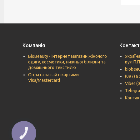
Компанія
Контакт
BioBeauty - інтернет магазин жіночого
Україна
одягу, косметики, нижньої білизни та
вул.П.
домашнього текстилю
biobea
Оплата на сайті картами
(097) 8
Visa/Mastercard
Viber (
Telegra
Контак