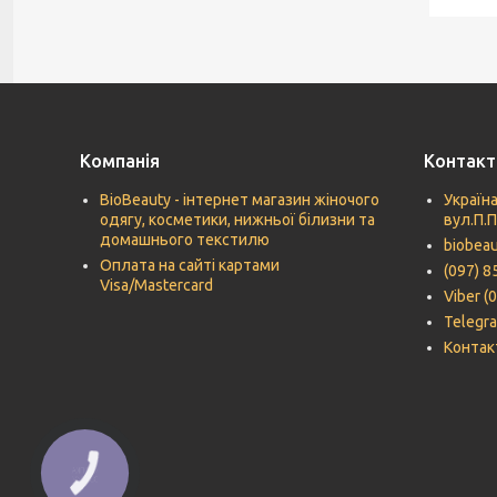
Компанія
Контакт
BioBeauty - інтернет магазин жіночого
Україна
одягу, косметики, нижньої білизни та
вул.П.
домашнього текстилю
biobea
Оплата на сайті картами
(097) 8
Visa/Mastercard
Viber (
Telegra
Контак
КНОПКА
ЗВ'ЯЗКУ