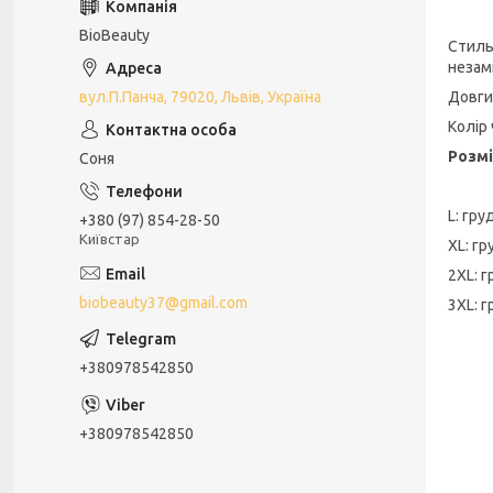
BioBeauty
Стиль
незам
вул.П.Панча, 79020, Львів, Україна
Довги
Колір
Розмі
Соня
L: гру
+380 (97) 854-28-50
Київстар
XL: гр
2XL: 
biobeauty37@gmail.com
3XL: 
+380978542850
+380978542850