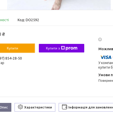
вності
Код:
DO2592
0 ₴
Купити
Купити з
97) 854-28-50
У компан
тар
купити б
поверне
Опис
Характеристики
Інформація для замовлен