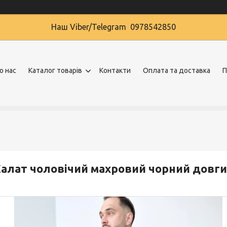
Наш Viber/Telegram 0978542850
о нас
Каталог товарів
Контакти
Оплата та доставка
П
алат чоловічий махровий чорний довг