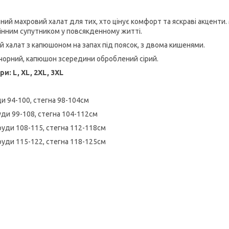
ний махровий халат для тих, хто цінує комфорт та яскраві акценти. 
інним супутником у повсякденному житті.
й халат з капюшоном на запах під поясок, з двома кишенями.
 чорний, капюшон зсередини оброблений сірий.
ри: L, XL, 2XL, 3XL
ди 94-100, стегна 98-104см
уди 99-108, стегна 104-112см
груди 108-115, стегна 112-118см
груди 115-122, стегна 118-125см