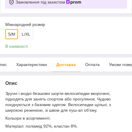
Замовлення під захистом
Міжнародний розмір
S/M
L/XL
В наявності
пис
Характеристики
Доставка
Оплата
Умови пове
Опис
Зручні і модні безшовні шорти-велосипедки вкорочені,
підходять для занять спортом або прогулянок. Чудово
поєднуються з базовим одягом. Велосипедки щільні, з
широкою резинкою, зі швом для пуш-ап обʼєму.
Кольори в асортименті.
Матеріал: поліамід 92%, еластан 8%.