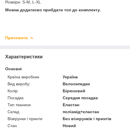
Розміри: S-M, L-XL
Можна додатково прибдати топ до комплекту.
Приховати
Характеристики
Основні
Країна виробник
Україна
Вид виробу:
Велосипедки
Колір
Бірюзовий
Посадка
Середня посадка
Тип тканини
Еластан
Склад
поліамід+еластан
Візерунки і принти
Без візерунків і принтів
Стан
Новий