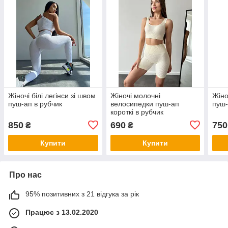
Жіночі білі легінси зі швом
Жіночі молочні
Жіно
пуш-ап в рубчик
велосипедки пуш-ап
пуш-
короткі в рубчик
850
690
750
₴
₴
Купити
Купити
Про нас
95% позитивних з 21 відгука за рік
Працює з 13.02.2020