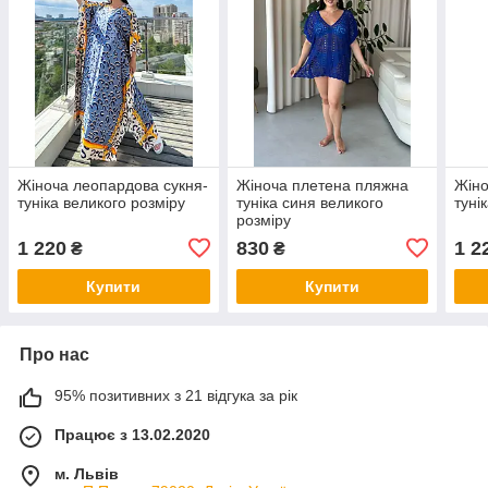
Жіноча леопардова сукня-
Жіноча плетена пляжна
Жіно
туніка великого розміру
туніка синя великого
туні
розміру
1 220
830
1 2
₴
₴
Купити
Купити
Про нас
95% позитивних з 21 відгука за рік
Працює з 13.02.2020
м. Львів