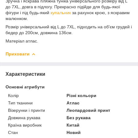
Зручна і яскрава пляжна туніка універсального розміру від L
до 7XL, довга в підлогу. Прекрасно підійде для будь-якої
фігури і під будь-який
купальник
за рахунок крою, з яскравим
малюнком.
Розмір універсальний від L до 7XL, підходить на об'єм грудей і
бедер до 200см, довжина 136см.
Матеріал атлас.
Приховати
Характеристики
Основні атрибути
Колір
Різні кольори
Тип тканини
Атлас
Візерунки і принти
Леопардовий принт
Довжина рукава
Без рукава
Країна виробник
Китай
Стан
Новий