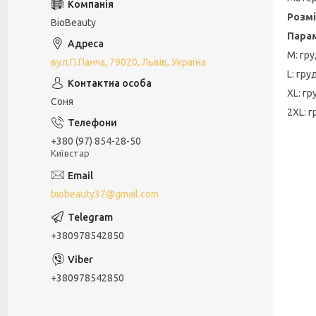
Розмі
BioBeauty
Пара
M: гру
вул.П.Панча, 79020, Львів, Україна
L: гру
XL: гр
Соня
2XL: г
+380 (97) 854-28-50
Київстар
biobeauty37@gmail.com
+380978542850
+380978542850