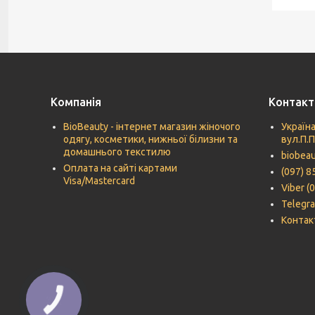
Компанія
Контакт
BioBeauty - інтернет магазин жіночого
Україна
одягу, косметики, нижньої білизни та
вул.П.
домашнього текстилю
biobea
Оплата на сайті картами
(097) 8
Visa/Mastercard
Viber (
Telegra
Контак