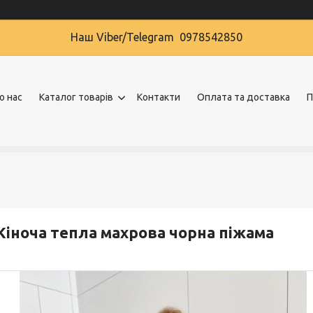
Наш Viber/Telegram 0978542850
о нас
Каталог товарів
Контакти
Оплата та доставка
П
іноча тепла махрова чорна піжама