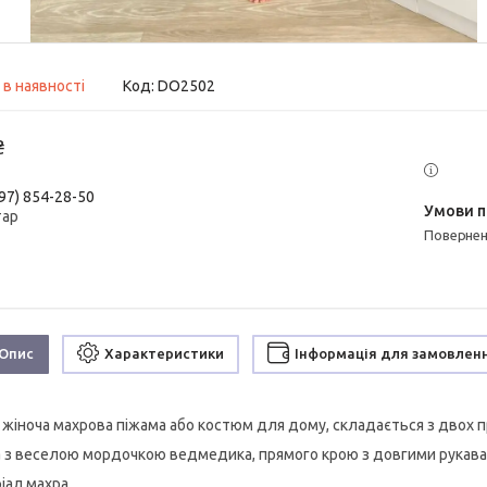
 в наявності
Код:
DO2502
₴
97) 854-28-50
тар
поверне
Опис
Характеристики
Інформація для замовлен
 жіноча махрова піжама або костюм для дому, складається з двох п
 з веселою мордочкою ведмедика, прямого крою з довгими рукавами
іал махра.