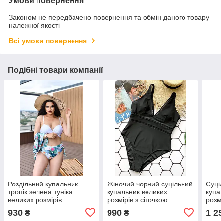
Умови повернення
Законом не передбачено повернення та обмін даного товару
належної якості
Всі умови повернення
Подібні товари компанії
Роздільний купальник
Жіночий чорний суцільний
Суці
тропік зелена туніка
купальник великих
купа
великих розмірів
розмірів з сіточкою
розм
930
990
1 2
₴
₴