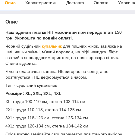
Опис
Характеристики
Доставка
Оплата
Умови п
Опис
Накладений платіж НП можливий при передоплаті 150
грн, Укрпошта по повній оплаті.
Чорний суцільний
купальник
для пишних жінок, зав'язка на
шиї, чашки знімні, м'який поролон, на ліфі накидка. Ліфт
світлий з леопардовим принтом, на поясі прозора сіточка.
Спина відкрита.
Якісна еластична тканина НЕ вигорає на сонці, а не
розтягується і НЕ деформується з часом.
Тип - суцільний купальник
Розміри: XL, 2XL, 3XL, 4XL
XL: груди 100-110 см, стегна 103-114 см
2XL: груди 110-118, стегна 114-125 см
3XL: груди 118-126 см, стегна 125-134 см
4XL: груди 126-134 см, стегна 134-142 см
Обов'язково заміряйте свої параметри для точного вибору