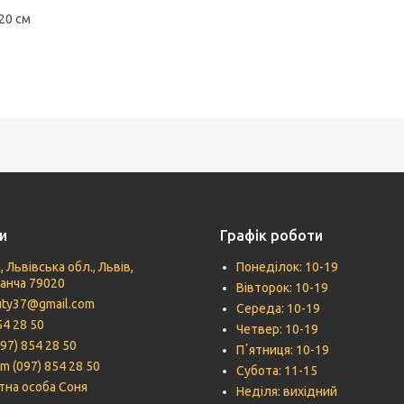
20 см
и
Графік роботи
, Львівська обл., Львів,
Понеділок: 10-19
Панча 79020
Вівторок: 10-19
uty37@gmail.com
Середа: 10-19
54 28 50
Четвер: 10-19
097) 854 28 50
Пʼятниця: 10-19
m (097) 854 28 50
Субота: 11-15
тна особа Соня
Неділя: вихідний