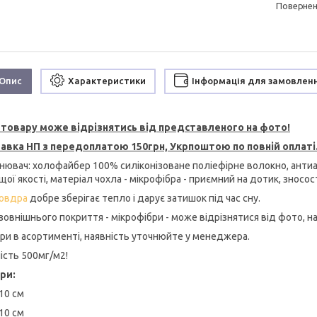
поверне
Опис
Характеристики
Інформація для замовлен
 товару може відрізнятись від представленого на фото!
авка НП з передоплатою 150грн, Укрпоштою по повній оплаті
нювач: холофайбер 100% силіконізоване поліефірне волокно, анти
ої якості, матеріал чохла - мікрофібра - приємний на дотик, зносос
овдра
добре зберігає тепло і дарує затишок під час сну.
зовнішнього покриття - мікрофібри - може відрізнятися від фото, на
ри в асортименті, наявність уточнюйте у менеджера.
ість 500мг/м2!
ри:
10 см
10 см