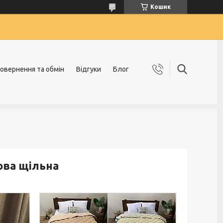
Кошик
овернення та обмін
Відгуки
Блог
ова щільна