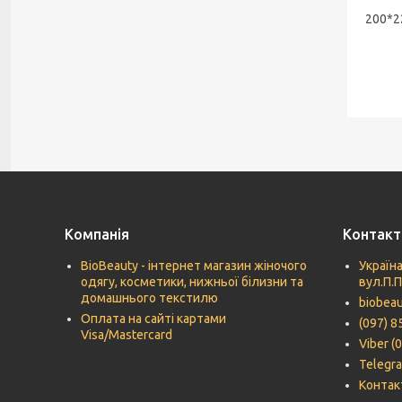
200*2
Компанія
Контакт
BioBeauty - інтернет магазин жіночого
Україна
одягу, косметики, нижньої білизни та
вул.П.
домашнього текстилю
biobea
Оплата на сайті картами
(097) 8
Visa/Mastercard
Viber (
Telegra
Контак