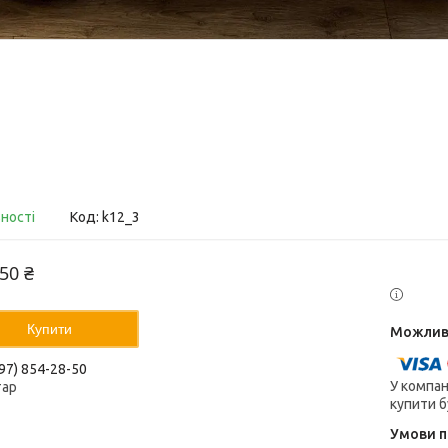
вності
Код:
k12_3
50 ₴
Купити
97) 854-28-50
У компан
тар
купити б