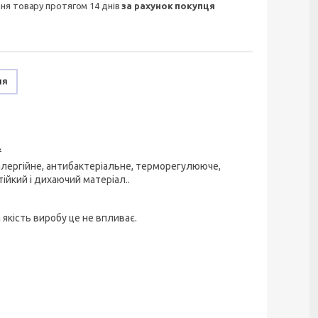
ння товару протягом 14 днів
за рахунок покупця
ня
.
алергійне, антибактеріальне, терморегулююче,
тійкий і дихаючий матеріал..
 якість виробу це не впливає.