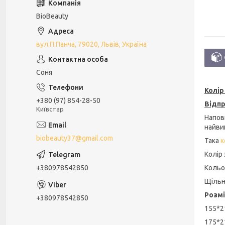
BioBeauty
вул.П.Панча, 79020, Львів, Україна
Соня
Колір
+380 (97) 854-28-50
Відпр
Київстар
Напов
найвищ
biobeauty37@gmail.com
Така
к
Колір 
Кольо
+380978542850
Щільн
Розмі
+380978542850
155*2
175*2