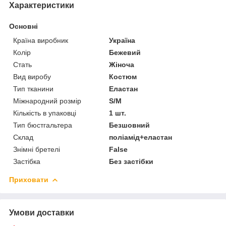
Характеристики
Основні
Країна виробник
Україна
Колір
Бежевий
Стать
Жіноча
Вид виробу
Костюм
Тип тканини
Еластан
Міжнародний розмір
S/M
Кількість в упаковці
1 шт.
Тип бюстгальтера
Безшовний
Склад
поліамід+еластан
Знімні бретелі
False
Застібка
Без застібки
Приховати
Умови доставки