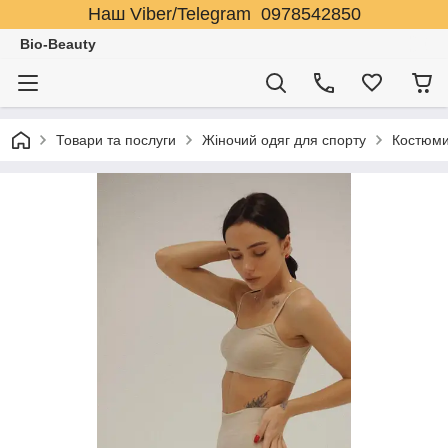
Наш Viber/Telegram 0978542850
Bio-Beauty
Товари та послуги
Жіночий одяг для спорту
Костюми