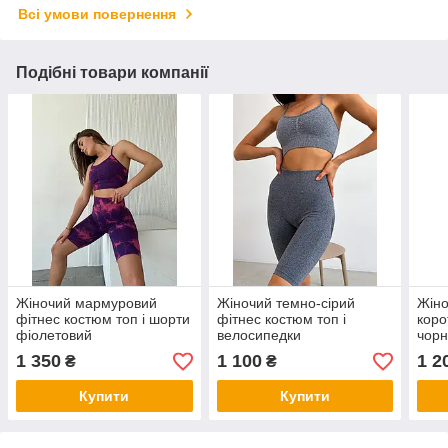
Всі умови повернення
Подібні товари компанії
Жіночий мармуровий
Жіночий темно-сірий
Жіно
фітнес костюм топ і шорти
фітнес костюм топ і
коро
фіолетовий
велосипедки
чор
1 350
1 100
1 2
₴
₴
Купити
Купити