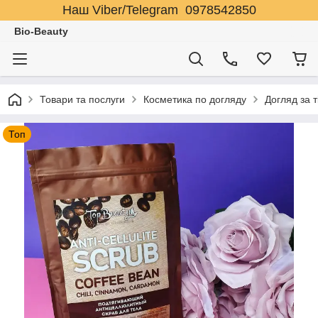
Наш Viber/Telegram 0978542850
Bio-Beauty
Товари та послуги
Косметика по догляду
Догляд за 
Топ