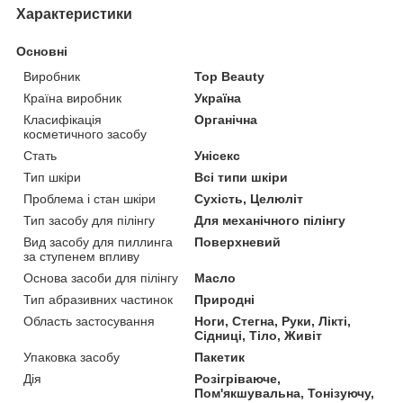
Характеристики
Основні
Виробник
Top Beauty
Країна виробник
Україна
Класифікація
Органічна
косметичного засобу
Стать
Унісекс
Тип шкіри
Всі типи шкіри
Проблема і стан шкіри
Сухість, Целюліт
Тип засобу для пілінгу
Для механічного пілінгу
Вид засобу для пиллинга
Поверхневий
за ступенем впливу
Основа засоби для пілінгу
Масло
Тип абразивних частинок
Природні
Область застосування
Ноги, Стегна, Руки, Лікті,
Сідниці, Тіло, Живіт
Упаковка засобу
Пакетик
Дія
Розігріваюче,
Пом'якшувальна, Тонізуючу,