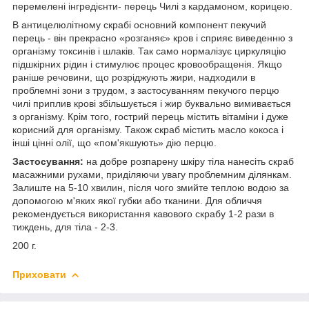
перемелені інгредієнти- перець Чилі з кардамоном, корицею.
В антицелюлітному скрабі основний компонент пекучий
перець - він прекрасно «розганяє» кров і сприяє виведенню з
організму токсинів і шлаків. Так само нормалізує циркуляцію
підшкірних рідин і стимулює процес кровообращенія. Якщо
раніше речовини, що розріджують жири, надходили в
проблемні зони з трудом, з застосуванням пекучого перцю
чилі приплив крові збільшується і жир буквально вимивається
з організму. Крім того, гострий перець містить вітаміни і дуже
корисний для організму. Також скраб містить масло кокоса і
інші цінні олії, що «пом'якшують» дію перцю.
Застосування:
на добре розпарену шкіру тіла нанесіть скраб
масажними рухами, приділяючи увагу проблемним ділянкам.
Залиште на 5-10 хвилин, після чого змийте теплою водою за
допомогою м'яких якої губки або тканини. Для обличчя
рекомендується використання кавового скрабу 1-2 рази в
тиждень, для тіла - 2-3.
200 г.
Приховати