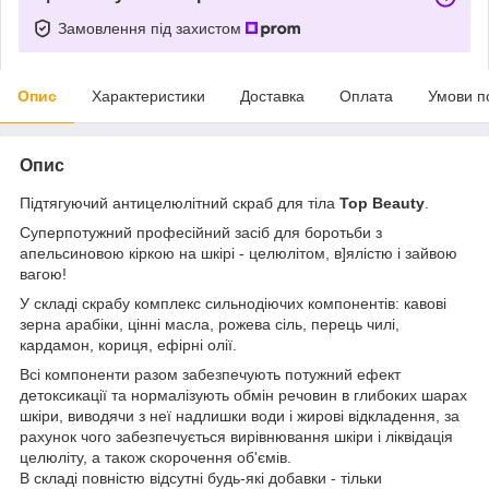
Замовлення під захистом
Опис
Характеристики
Доставка
Оплата
Умови п
Опис
Підтягуючий антицелюлітний скраб для тіла
Top Beauty
.
Суперпотужний професійний засіб для боротьби з
апельсиновою кіркою на шкірі - целюлітом, в]ялістю і зайвою
вагою!
У складі скрабу комплекс сильнодіючих компонентів: кавові
зерна арабіки, цінні масла, рожева сіль, перець чилі,
кардамон, кориця, ефірні олії.
Всі компоненти разом забезпечують потужний ефект
детоксикації та нормалізують обмін речовин в глибоких шарах
шкіри, виводячи з неї надлишки води і жирові відкладення, за
рахунок чого забезпечується вирівнювання шкіри і ліквідація
целюліту, а також скорочення об'ємів.
В складі повністю відсутні будь-які добавки - тільки