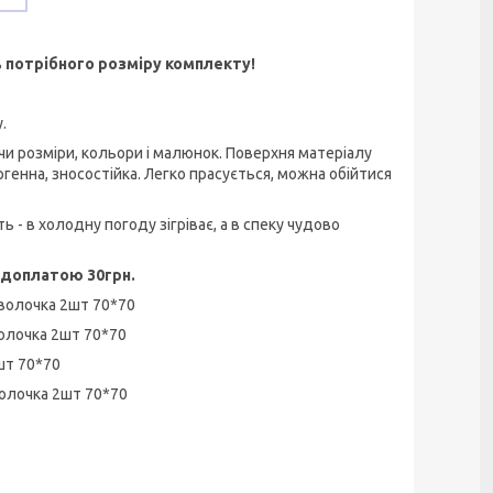
 потрібного розміру комплекту!
.
ючи розміри, кольори і малюнок. Поверхня матеріалу
ргенна, зносостійка. Легко прасується, можна обійтися
ь - в холодну погоду зігріває, а в спеку чудово
 доплатою 30грн.
наволочка 2шт 70*70
аволочка 2шт 70*70
2шт 70*70
аволочка 2шт 70*70