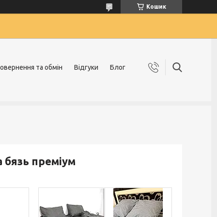
Кошик
овернення та обмін
Відгуки
Блог
а бязь преміум