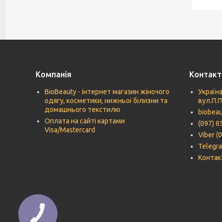
Компанія
Контакт
BioBeauty - інтернет магазин жіночого
Україна
одягу, косметики, нижньої білизни та
вул.П.
домашнього текстилю
biobea
Оплата на сайті картами
(097) 8
Visa/Mastercard
Viber (
Telegra
Контак