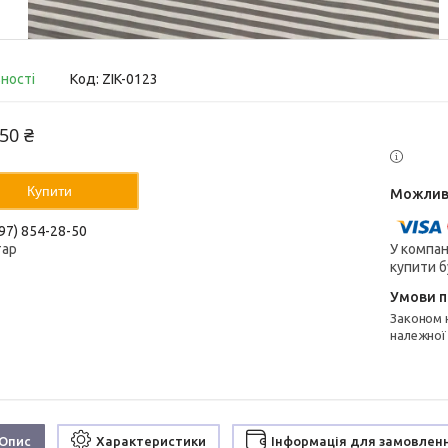
вності
Код:
ZIK-0123
50 ₴
Купити
97) 854-28-50
У компан
тар
купити б
Законом не передбачено повернення та обмін даного товару
належної
Опис
Характеристики
Інформація для замовлен