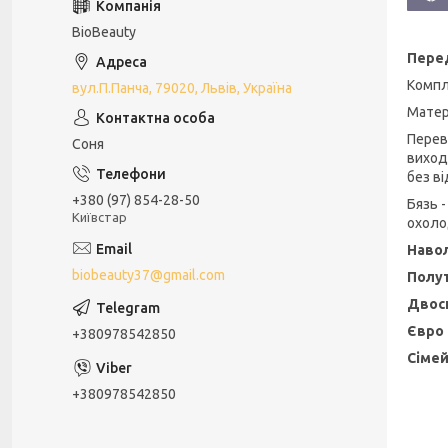
BioBeauty
Перед
Компл
вул.П.Панча, 79020, Львів, Україна
Матер
Перев
Соня
виходи
без в
+380 (97) 854-28-50
Бязь -
Київстар
охоло
Навол
biobeauty37@gmail.com
Полу
Двос
Євро
+380978542850
Сіме
+380978542850