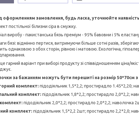
 оформленням замовлення, будь ласка, уточнюйте наявність
ект постільної білизни сіра в смужку.
іал виробу - пакистанська бязь преміум - 95% бавовни і 5% еластану
аги бязі: відмінно пертися, витримуючи більше сотні разів, зберіга
ть однаковою з обох сторін, рівною і матовою. Екологічна, гіпоале
ідпарювання.
 це гарний варіант при виборі продукту зі співвідношенням ціна/якіст
джує.
очки за бажанням можуть бути перешиті на розмір 50*70см з
торний комплект:
підодіяльник 1,5*2,2; простирадло 1.45*2,20; 
пальний комплект:
підодіяльник 1,8*2,2; простирадло 2,0*2,2; н
 комплект:
підодіяльник 2,0*2,2; простирадло 2,0*2,2; наволочка 
йний комплект:
підодіяльник 1,5*2,2 2шт; простирадло 2,2*2,0; н