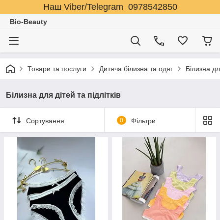
Наш Viber/Telegram 0978542850
Bio-Beauty
Товари та послуги
Дитяча білизна та одяг
Білизна для
Білизна для дітей та підлітків
Сортування
0
Фільтри